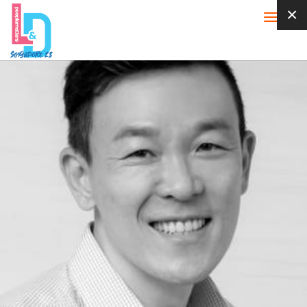
×
Toggle
navigati